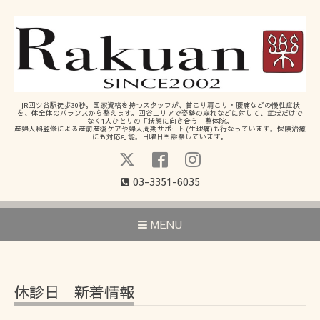
JR四ツ谷駅徒歩30秒。国家資格を持つスタッフが、首こり肩こり・腰痛などの慢性症状
を、体全体のバランスから整えます。四谷エリアで姿勢の崩れなどに対して、症状だけで
なく1人ひとりの「状態に向き合う」整体院。
産婦人科監修による産前産後ケアや婦人周期サポート(生理痛)も行なっています。保険治療
にも対応可能。日曜日も診察しています。
03-3351-6035
MENU
休診日 新着情報