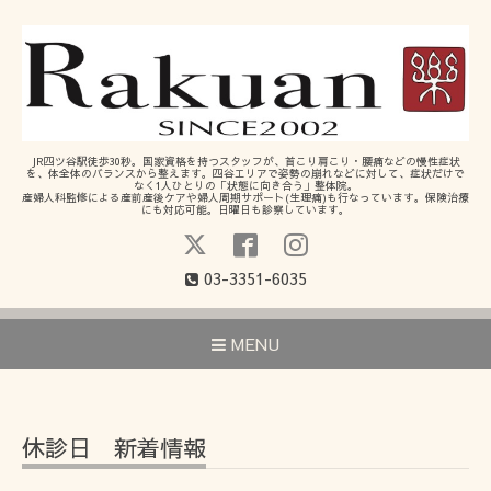
JR四ツ谷駅徒歩30秒。国家資格を持つスタッフが、首こり肩こり・腰痛などの慢性症状
を、体全体のバランスから整えます。四谷エリアで姿勢の崩れなどに対して、症状だけで
なく1人ひとりの「状態に向き合う」整体院。
産婦人科監修による産前産後ケアや婦人周期サポート(生理痛)も行なっています。保険治療
にも対応可能。日曜日も診察しています。
03-3351-6035
MENU
休診日 新着情報