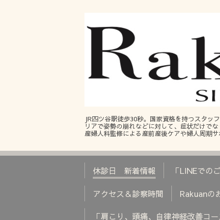
JR四ツ谷駅徒歩30秒。国家資格を持つスタ
リアで姿勢の崩れなどに対して、症状だけでな
産婦人科監修による産前産後ケアや婦人周期サ
休診日 新着情報
「LINEで
アクセス＆診察時間
Rakuan
「肩こり、頭痛、自律神経改善コー