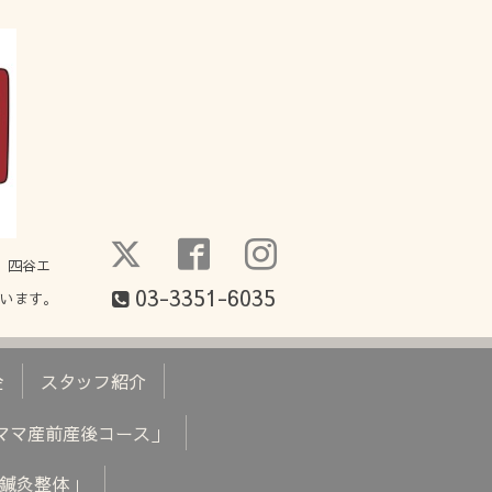
。四谷エ
03-3351-6035
ています。
金
スタッフ紹介
ママ産前産後コース」
鍼灸整体」