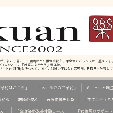
ッフが、首こり肩こり・腰痛などの慢性症状を、体全体のバランスから整えます
く1人ひとりの「状態に向き合う」整体院。
ポート(生理痛)も行なっています。保険治療にも対応可能。日曜日も診察し
のご予約はこちら」
「メールでのご予約」
メニューと料
のお約束
施術の流れ
医療提携先情報
「マタニティ＆
ス」
「全身姿勢改善体験コース」
「女性周期サポート