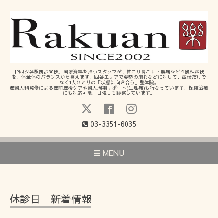
JR四ツ谷駅徒歩30秒。国家資格を持つスタッフが、首こり肩こり・腰痛などの慢性症状
を、体全体のバランスから整えます。四谷エリアで姿勢の崩れなどに対して、症状だけで
なく1人ひとりの「状態に向き合う」整体院。
産婦人科監修による産前産後ケアや婦人周期サポート(生理痛)も行なっています。保険治療
にも対応可能。日曜日も診察しています。
03-3351-6035
MENU
休診日 新着情報