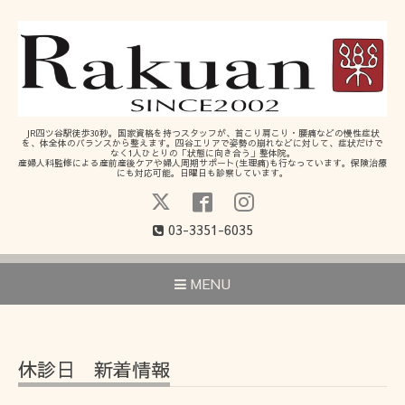
JR四ツ谷駅徒歩30秒。国家資格を持つスタッフが、首こり肩こり・腰痛などの慢性症状
を、体全体のバランスから整えます。四谷エリアで姿勢の崩れなどに対して、症状だけで
なく1人ひとりの「状態に向き合う」整体院。
産婦人科監修による産前産後ケアや婦人周期サポート(生理痛)も行なっています。保険治療
にも対応可能。日曜日も診察しています。
03-3351-6035
MENU
休診日 新着情報