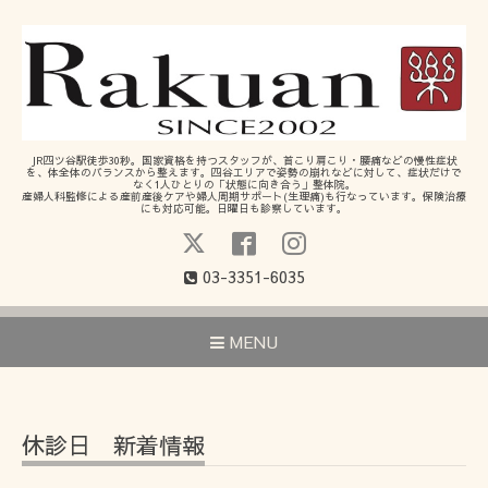
JR四ツ谷駅徒歩30秒。国家資格を持つスタッフが、首こり肩こり・腰痛などの慢性症状
を、体全体のバランスから整えます。四谷エリアで姿勢の崩れなどに対して、症状だけで
なく1人ひとりの「状態に向き合う」整体院。
産婦人科監修による産前産後ケアや婦人周期サポート(生理痛)も行なっています。保険治療
にも対応可能。日曜日も診察しています。
03-3351-6035
MENU
休診日 新着情報