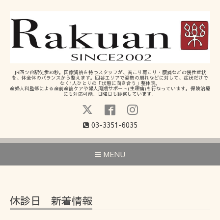
JR四ツ谷駅徒歩30秒。国家資格を持つスタッフが、首こり肩こり・腰痛などの慢性症状
を、体全体のバランスから整えます。四谷エリアで姿勢の崩れなどに対して、症状だけで
なく1人ひとりの「状態に向き合う」整体院。
産婦人科監修による産前産後ケアや婦人周期サポート(生理痛)も行なっています。保険治療
にも対応可能。日曜日も診察しています。
03-3351-6035
MENU
休診日 新着情報