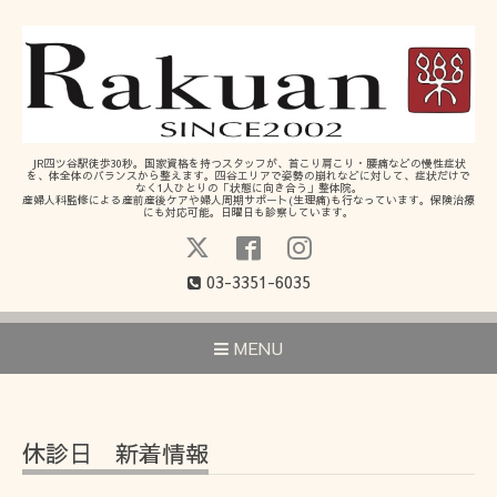
JR四ツ谷駅徒歩30秒。国家資格を持つスタッフが、首こり肩こり・腰痛などの慢性症状
を、体全体のバランスから整えます。四谷エリアで姿勢の崩れなどに対して、症状だけで
なく1人ひとりの「状態に向き合う」整体院。
産婦人科監修による産前産後ケアや婦人周期サポート(生理痛)も行なっています。保険治療
にも対応可能。日曜日も診察しています。
03-3351-6035
MENU
休診日 新着情報