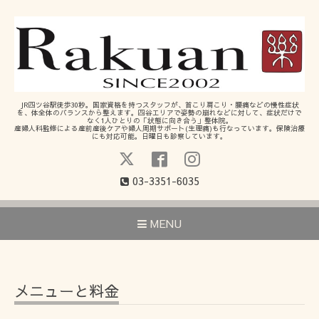
JR四ツ谷駅徒歩30秒。国家資格を持つスタッフが、首こり肩こり・腰痛などの慢性症状
を、体全体のバランスから整えます。四谷エリアで姿勢の崩れなどに対して、症状だけで
なく1人ひとりの「状態に向き合う」整体院。
産婦人科監修による産前産後ケアや婦人周期サポート(生理痛)も行なっています。保険治療
にも対応可能。日曜日も診察しています。
03-3351-6035
MENU
メニューと料金