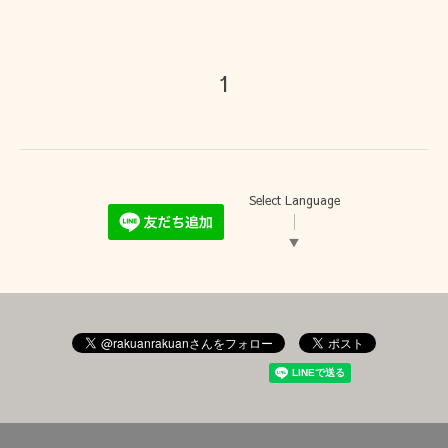
1
Select Language
▼